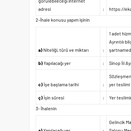
görülebileceği internet
adresi
:
https://ek
2-İhale konusu yapım işinin
1 adet hizm
Ayrıntılı b
a)
Niteliği, türü ve miktarı
:
şartnameden
b)
Yapılacağı yer
:
Sinop İli Ay
Sözleşmenin
c)
İşe başlama tarihi
:
yer teslimi
ç)
İşin süresi
:
Yer teslim
3- İhalenin
Gelincik Ma
a)
Yapılacağı yer
:
Salonu Me