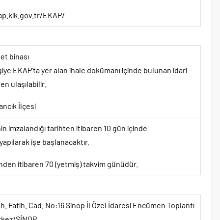
ap.kik.gov.tr/EKAP/
et binası
ilgiye EKAP’ta yer alan ihale dokümanı içinde bulunan idari
 ulaşılabilir.
ancık İlçesi
 imzalandığı tarihten itibaren 10 gün içinde
 yapılarak işe başlanacaktır.
inden itibaren 70 (yetmiş) takvim günüdür.
h. Fatih. Cad. No:16 Sinop İl Özel İdaresi Encümen Toplantı
rkez/SİNOP