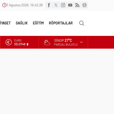
7 Ağustos 2026, 16:42:40
İYASET
SAĞLIK
EĞİTİM
RÖPORTAJLAR
SINOP
27°C
EURO
55,0748
PARÇALI BULUTLU
ALTIN
6.623,43
DOLAR
47,7048