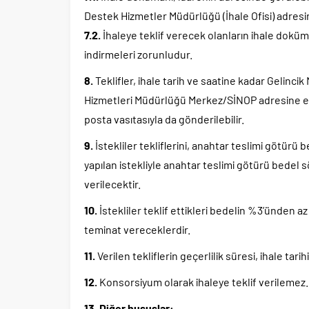
Destek Hizmetler Müdürlüğü (İhale Ofisi) adresind
7.2.
İhaleye teklif verecek olanların ihale dokü
indirmeleri zorunludur.
8.
Teklifler, ihale tarih ve saatine kadar Gelincik
Hizmetleri Müdürlüğü Merkez/SİNOP adresine elde
posta vasıtasıyla da gönderilebilir.
9.
İstekliler tekliflerini, anahtar teslimi götürü
yapılan istekliyle anahtar teslimi götürü bedel s
verilecektir.
10.
İstekliler teklif ettikleri bedelin %3’ünden 
teminat vereceklerdir.
11.
Verilen tekliflerin geçerlilik süresi, ihale ta
12.
Konsorsiyum olarak ihaleye teklif verilemez.
13. Diğer hususlar: