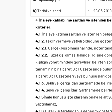
b)
Tarihi ve saati
:
28.05.2019
İhaleye katılabilme şartları ve istenilen 
kriterler:
4.1.
İhaleye katılma şartları ve istenilen belge
4.1.2.
Teklif vermeye yetkili olduğunu göster
4.1.2.1.
Gerçek kişi olması halinde, noter tas
4.1.2.2.
Tüzel kişi olması halinde, ilgisine göre 
kişiliğin yönetimindeki görevlileri belirten so
tamamının bir Ticaret Sicil Gazetesinde bulu
Ticaret Sicil Gazeteleri veya bu hususları göste
4.1.3.
Şekli ve içeriği İdari Şartnamede belir
4.1.4.
Şekli ve içeriği İdari Şartnamede belirl
4.1.5
İhale konusu işte idarenin onayı ile alt yü
yaptırılamaz.
4.1.6
Tüzel kişi tarafından iş deneyimi göster