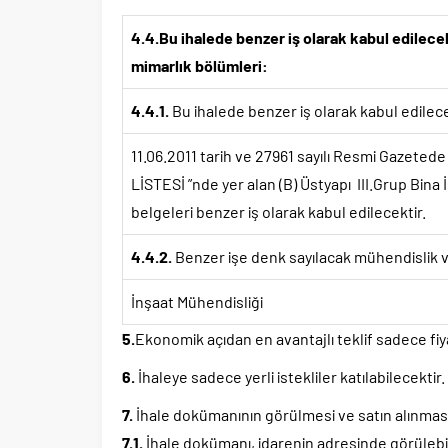
4.4.Bu ihalede benzer iş olarak kabul edilece
mimarlık bölümleri:
4.4.1.
Bu ihalede benzer iş olarak kabul edilece
11.06.2011 tarih ve 27961 sayılı Resmi Gazet
LİSTESİ ”nde yer alan (B) Üstyapı III.Grup Bina 
belgeleri benzer iş olarak kabul edilecektir.
4.4.2.
Benzer işe denk sayılacak mühendislik v
İnşaat Mühendisliği
5.
Ekonomik açıdan en avantajlı teklif sadece fiy
6.
İhaleye sadece yerli istekliler katılabilecektir.
7.
İhale dokümanının görülmesi ve satın alınmas
7.1.
İhale dokümanı, idarenin adresinde görülebilir