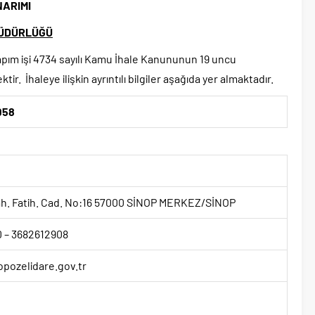
NARIMI
 MÜDÜRLÜĞÜ
apım işi 4734 sayılı Kamu İhale Kanununun 19 uncu
ir. İhaleye ilişkin ayrıntılı bilgiler aşağıda yer almaktadır.
958
ah. Fatih. Cad. No:16 57000 SİNOP MERKEZ/SİNOP
 – 3682612908
pozelidare.gov.tr