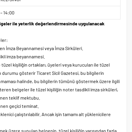
 – 14:00
belgeler ile yeterlik değerlendirmesinde uygulanacak
ler:
en İmza Beyannamesi veya İmza Sirküleri.
dikli imza beyannamesi.
tüzel kişiliğin ortakları, üyeleri veya kurucuları ile tüzel
n durumu gösterir Ticaret Sicil Gazetesi, bu bilgilerin
nmaması halinde, bu bilgilerin tümünü göstermek üzere ilgili
ren belgeler ile tüzel kişiliğin noter tasdikli imza sirküleri,
lenen teklif mektubu.
enen geçici teminat.
klenici çalıştırılabilir. Ancak işin tamamı alt yüklenicilere
mek üzere sunulan belgenin, tüzel kişiliğin yarısından fazla