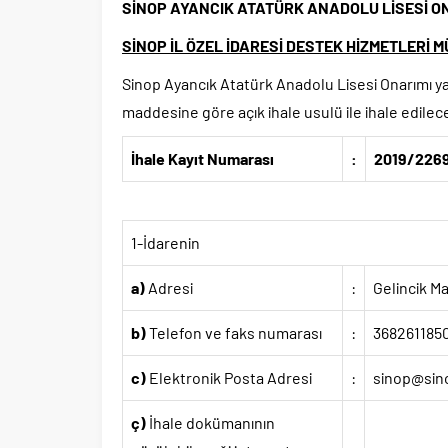
SİNOP AYANCIK ATATÜRK ANADOLU LİSESİ O
SİNOP İL ÖZEL İDARESİ DESTEK HİZMETLERİ
Sinop Ayancık Atatürk Anadolu Lisesi Onarımı y
maddesine göre açık ihale usulü ile ihale edilecekt
İhale Kayıt Numarası
:
2019/226
1-İdarenin
a)
Adresi
:
Gelincik M
b)
Telefon ve faks numarası
:
3682611850
c)
Elektronik Posta Adresi
:
sinop@sino
ç)
İhale dokümanının