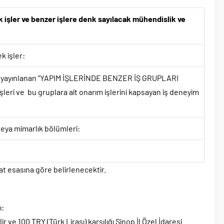
k işler ve benzer işlere denk sayılacak mühendislik ve
k işler:
ede yayınlanan ”YAPIM İŞLERİNDE BENZER İŞ GRUPLARI
İşleri ve bu gruplara ait onarım işlerini kapsayan iş deneyim
eya mimarlık bölümleri:
at esasına göre belirlenecektir.
ı:
 ve 100 TRY (Türk Lirası) karşılığı Sinop İl Özel İdaresi