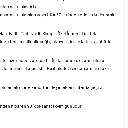
en satın alınabilir.
manını satın almaları veya EKAP üzerinden e-imza kullanarak
 Mah. Fatih. Cad. No:16 Sinop İl Özel İdaresi-Destek
n teslim edilebileceği gibi, aynı adrese iadeli taahhütlü
 bedel üzerinden verecektir. İhale sonucu, üzerine ihale
özleşme imzalanacaktır. Bu ihalede, işin tamamı için teklif
az olmamak üzere kendi belirleyecekleri tutarda geçici
rihinden itibaren 90 (doksan) takvim günüdür.