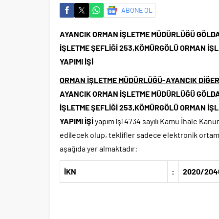
ABONE OL
AYANCIK ORMAN İŞLETME MÜDÜRLÜĞÜ GÖLDAĞ
İŞLETME ŞEFLİĞİ 253,KÖMÜRGÖLÜ ORMAN İŞL
YAPIMI İŞİ
ORMAN İŞLETME MÜDÜRLÜĞÜ-AYANCIK DİĞE
AYANCIK ORMAN İŞLETME MÜDÜRLÜĞÜ GÖLDAĞ
İŞLETME ŞEFLİĞİ 253,KÖMÜRGÖLÜ ORMAN İŞL
YAPIMI İŞİ
yapım işi 4734 sayılı Kamu İhale Kanu
edilecek olup, teklifler sadece elektronik ortamda
aşağıda yer almaktadır:
İKN
:
2020/204