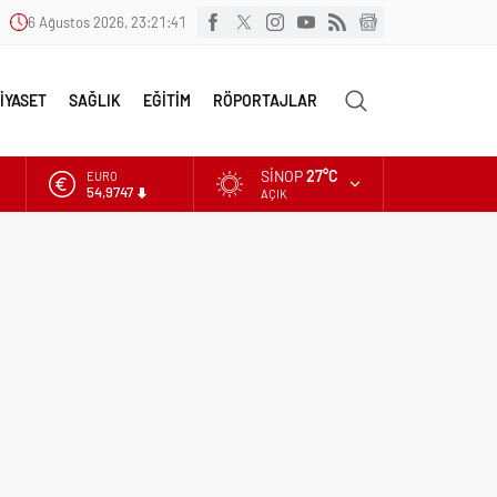
6 Ağustos 2026, 23:21:41
İYASET
SAĞLIK
EĞİTİM
RÖPORTAJLAR
SINOP
27°C
ALTIN
6.499,25
AÇIK
DOLAR
47,5921
EURO
54,9747