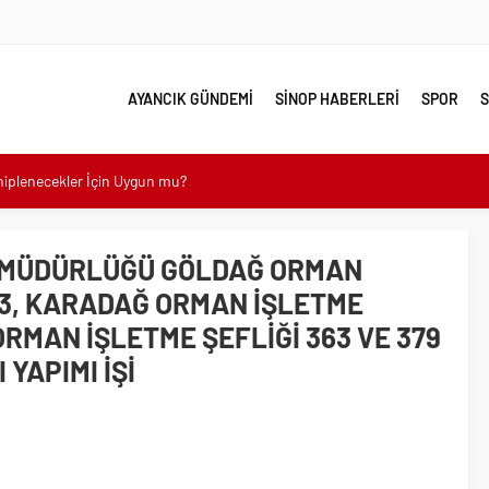
AYANCIK GÜNDEMİ
SİNOP HABERLERİ
SPOR
S
ahiplenecekler İçin Uygun mu?
e yakın takip
 MÜDÜRLÜĞÜ GÖLDAĞ ORMAN
linde Yol Bakım ve Onarım Çalışması
153, KARADAĞ ORMAN İŞLETME
 Model Ele Alındı
RMAN İŞLETME ŞEFLİĞİ 363 VE 379
mangazi’de Attı
YAPIMI İŞİ
 Güzelleşiyor
leri Nostalji Dolu Klasiklerle Devam Ediyor
mli Kullanım İpuçları
emmel Yer