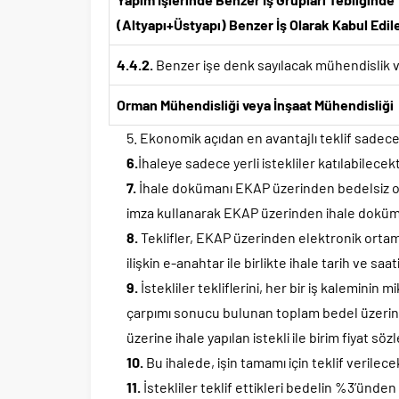
(Altyapı+Üstyapı) Benzer İş Olarak Kabul Edil
4.4.2.
Benzer işe denk sayılacak mühendislik v
Orman Mühendisliği veya İnşaat Mühendisliği
Ekonomik açıdan en avantajlı teklif sadece 
6.
İhaleye sadece yerli istekliler katılabilecekt
7.
İhale dokümanı EKAP üzerinden bedelsiz olar
imza kullanarak EKAP üzerinden ihale doküma
8.
Teklifler, EKAP üzerinden elektronik ortamd
ilişkin e-anahtar ile birlikte ihale tarih ve 
9.
İstekliler tekliflerini, her bir iş kaleminin mi
çarpımı sonucu bulunan toplam bedel üzerinde
üzerine ihale yapılan istekli ile birim fiyat s
10.
Bu ihalede, işin tamamı için teklif verilecek
11.
İstekliler teklif ettikleri bedelin %3’ünde