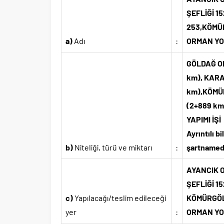
ŞEFLİĞİ 1
253,KÖMÜR
a)
Adı
:
ORMAN YOL
GÖLDAĞ OR
km), KARA
km),KÖMÜR
(2+889 km
YAPIMI İŞİ
Ayrıntılı b
b)
Niteliği, türü ve miktarı
:
şartnamede
AYANCIK 
ŞEFLİĞİ 1
c)
Yapılacağı/teslim edileceği
KÖMÜRGÖLÜ
yer
:
ORMAN YO