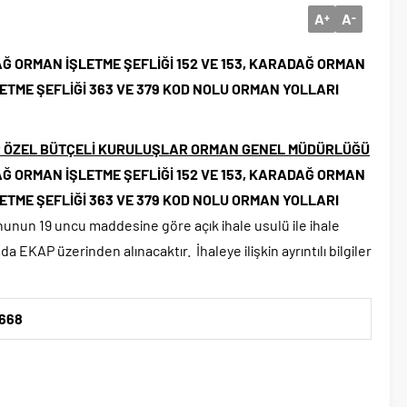
A
A
+
-
 ORMAN İŞLETME ŞEFLİĞİ 152 VE 153, KARADAĞ ORMAN
ETME ŞEFLİĞİ 363 VE 379 KOD NOLU ORMAN YOLLARI
R ÖZEL BÜTÇELİ KURULUŞLAR ORMAN GENEL MÜDÜRLÜĞÜ
 ORMAN İŞLETME ŞEFLİĞİ 152 VE 153, KARADAĞ ORMAN
ETME ŞEFLİĞİ 363 VE 379 KOD NOLU ORMAN YOLLARI
nunun 19 uncu maddesine göre açık ihale usulü ile ihale
 EKAP üzerinden alınacaktır. İhaleye ilişkin ayrıntılı bilgiler
668