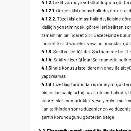
4.1.2.
Teklif vermeye yetkili olduğunu göster
4.1.2.1.
Gerçek kişi olması halinde, noter tas
4.1.2.2.
Tüzel kişi olması halinde, ilgisine göre 
kişiliğin yönetimindeki görevlileri belirten so
tamamının bir Ticaret Sicil Gazetesinde bulu
Ticaret Sicil Gazeteleri veya bu hususları göste
4.1.3.
Şekli ve içeriği İdari Şartnamede belir
4.1.4.
Şekli ve içeriği İdari Şartnamede belirl
4.1.5
İhale konusu işte idarenin onayı ile alt yü
yaptırılamaz.
4.1.6
Tüzel kişi tarafından iş deneyimi göster
hissesine sahip ortağına ait olması halinde, 
ticaret sicil memurlukları veya yeminli mali 
ilan tarihinden sonra düzenlenen ve düzenlend
şartın korunduğunu gösteren belge.
4.2. Ekonomik ve mali yeterliğe ilişkin belgel