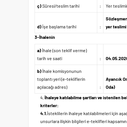
ç)
Süresi/teslim tarihi
:
Yer teslim
Sözleşmeni
d)
İşe başlama tarihi
:
yer teslimi
3-İhalenin
a)
İhale (son teklif verme)
tarih ve saati
:
04.05.2020
b)
İhale komisyonunun
toplantı yeri (e-tekliflerin
Ayancık Or
açılacağı adres)
:
Oda)
İhaleye katılabilme şartları ve istenilen 
kriterler:
4.1.
İsteklilerin ihaleye katılabilmeleri için aşağ
unsurlara ilişkin bilgileri e-teklifleri kaps