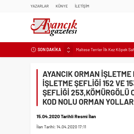
YAZARLAR
KÜNYE
İLETİŞİM
Maltese Terrier İlk Kez Köpek S
SON DAKİKA
Kapadokya Tatilinde Ne Giyilir?
Büyükakın’dan İzmit’in geleceğin
AYANCIK ORMAN İŞLETME
Didim Belediyesi’nden Kent Gene
İŞLETME ŞEFLİĞİ 152 VE 
Hastalıktan Ari İşletmelerde Yeni
ŞEFLİĞİ 253,KÖMÜRGÖLÜ O
Kaykay Şampiyonasının Kalbi Os
KOD NOLU ORMAN YOLLARI 
Didim Belediyesi Üretiyor, Didim
Üsküdar’da Açık Hava Sinema Gün
15.04.2020 Tarihli Resmi İlan
Pnömatik Valf Sistemlerinde Veri
İlan Tarihi: 14.04.2020 17:11
Sinop’ta Denize Girilecek 3 Mük