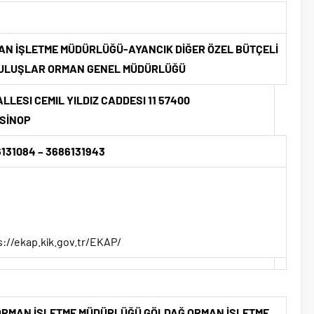
AN İŞLETME MÜDÜRLÜĞÜ-AYANCIK DİĞER ÖZEL BÜTÇELİ
ULUŞLAR ORMAN GENEL MÜDÜRLÜĞÜ
LLESI CEMIL YILDIZ CADDESI 11 57400
SİNOP
131084 – 3686131943
s://ekap.kik.gov.tr/EKAP/
ORMAN İŞLETME MÜDÜRLÜĞÜ GÖLDAĞ ORMAN İŞLETME