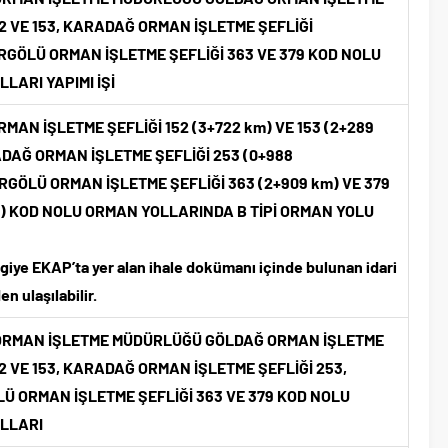
52 VE 153, KARADAĞ ORMAN İŞLETME ŞEFLİĞİ
GÖLÜ ORMAN İŞLETME ŞEFLİĞİ 363 VE 379 KOD NOLU
LARI YAPIMI İŞİ
MAN İŞLETME ŞEFLİĞİ 152 (3+722 km) VE 153 (2+289
DAĞ ORMAN İŞLETME ŞEFLİĞİ 253 (0+988
GÖLÜ ORMAN İŞLETME ŞEFLİĞİ 363 (2+909 km) VE 379
) KOD NOLU ORMAN YOLLARINDA B TİPİ ORMAN YOLU
ilgiye EKAP’ta yer alan ihale dokümanı içinde bulunan idari
n ulaşılabilir.
ORMAN İŞLETME MÜDÜRLÜĞÜ GÖLDAĞ ORMAN İŞLETME
52 VE 153, KARADAĞ ORMAN İŞLETME ŞEFLİĞİ 253,
 ORMAN İŞLETME ŞEFLİĞİ 363 VE 379 KOD NOLU
LLARI