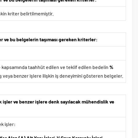
in kriter belirtilmemiştir.
er ve bu belgelerin taşıması gereken kriterler:
e kapsamında taahhüt edilen ve teklif edilen bedelin
%
veya benzer işlere ilişkin iş deneyimini gösteren belgeler.
k işler ve benzer işlere denk sayılacak mühendislik ve
k işler:
er Alan (A) Alt Yapı İşleri V.Grup Karayolu İşleri