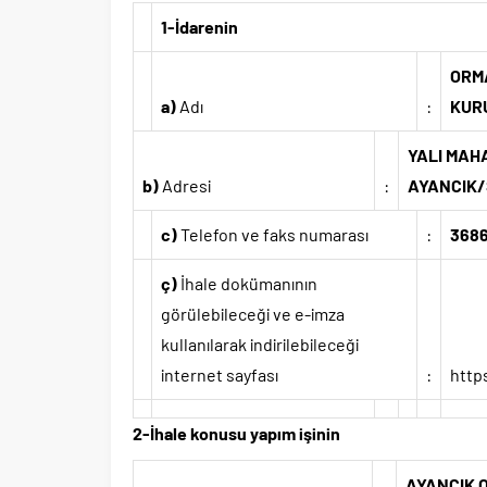
1-İdarenin
ORM
a)
Adı
:
KUR
YALI MAHA
b)
Adresi
:
AYANCIK/
c)
Telefon ve faks numarası
:
3686
ç)
İhale dokümanının
görülebileceği ve e-imza
kullanılarak indirilebileceği
internet sayfası
:
http
2-İhale konusu yapım işinin
AYANCIK 