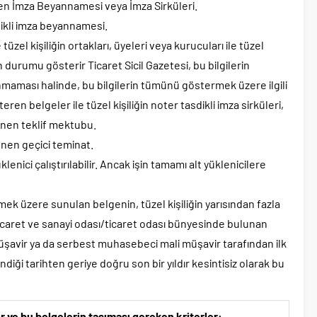
en İmza Beyannamesi veya İmza Sirküleri.
dikli imza beyannamesi.
tüzel kişiliğin ortakları, üyeleri veya kurucuları ile tüzel
n durumu gösterir Ticaret Sicil Gazetesi, bu bilgilerin
nmaması halinde, bu bilgilerin tümünü göstermek üzere ilgili
ren belgeler ile tüzel kişiliğin noter tasdikli imza sirküleri,
lenen teklif mektubu.
enen geçici teminat.
klenici çalıştırılabilir. Ancak işin tamamı alt yüklenicilere
mek üzere sunulan belgenin, tüzel kişiliğin yarısından fazla
ticaret ve sanayi odası/ticaret odası bünyesinde bulunan
müşavir ya da serbest muhasebeci mali müşavir tarafından ilk
iği tarihten geriye doğru son bir yıldır kesintisiz olarak bu
er ve bu belgelerin taşıması gereken kriterler: